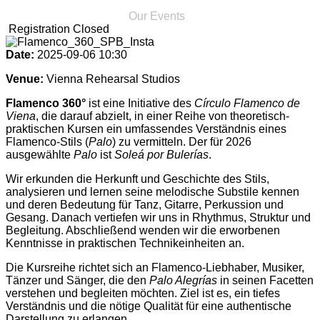
Our Events
Registration Closed
Date:
2025-09-06
10:30
Venue:
Vienna Rehearsal Studios
Flamenco 360°
ist eine Initiative des
Círculo Flamenco de
Viena
, die darauf abzielt, in einer Reihe von theoretisch-
praktischen Kursen ein umfassendes Verständnis eines
Flamenco-Stils (
Palo
) zu vermitteln. Der für 2026
ausgewählte
Palo
ist
Soleá por Bulerías
.
Wir erkunden die Herkunft und Geschichte des Stils,
analysieren und lernen seine melodische Substile kennen
und deren Bedeutung für Tanz, Gitarre, Perkussion und
Gesang. Danach vertiefen wir uns in Rhythmus, Struktur und
Begleitung. Abschließend wenden wir die erworbenen
Kenntnisse in praktischen Technikeinheiten an.
Die Kursreihe richtet sich an Flamenco-Liebhaber, Musiker,
Tänzer und Sänger, die den
Palo Alegrías
in seinen Facetten
verstehen und begleiten möchten. Ziel ist es, ein tiefes
Verständnis und die nötige Qualität für eine authentische
Darstellung zu erlangen.