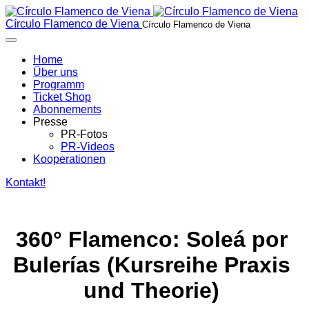
Year
Month
Year
Month
Círculo Flamenco de Viena
Círculo Flamenco de Viena
Home
Über uns
Programm
Ticket Shop
Abonnements
Presse
PR-Fotos
PR-Videos
Kooperationen
Kontakt!
360° Flamenco: Soleá por
Bulerías (Kursreihe Praxis
und Theorie)